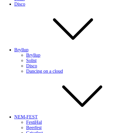
Disco
Bryllup
Bryllup
Solist
Disco
Dancing on a cloud
NEM-FEST
FestiHal
Beerfest
Grisefest