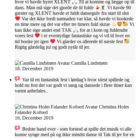
hvor vi havde hyret XLENT
Til at komme og lægge op til
dans. Man må sige det gjorde de til fulde
Vi havde 90
gæster og XLENT havde et fuldt dansegulv fra start til slut
Var det ikke fordi natmaden var klar, så havde vi bookede
en time mere og det var efter tre timers fuld skrue
Vi
kan ikke sige andet end TAK
for at i kom og fuldendte
vores fest
i er eventyrlige fantastiske og vi vil til hver en
tid booke jer igen
Vi glæder os allerede til næste fest
Rigtig glædelig jul og godt nytår til jer.
Camilla Lindstrøm
18. December 2019
Var til en fantastisk fest i lørdag’s hvor xlent spillede og
hold nu fest det var godt vi sang og dansede i flere timer kan
varmt anbefales..
Christina Holm
Falander Kofoed
16. December 2019
Bedste band ever - som forstod at spille det musik vi alle
kunne synge med på og ikke mindst danse til Tak til jer for en