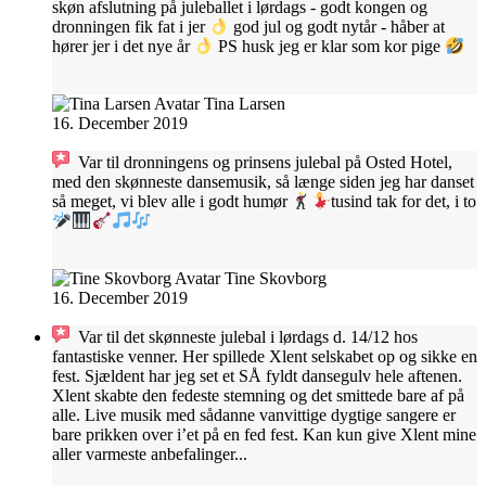
skøn afslutning på juleballet i lørdags - godt kongen og
dronningen fik fat i jer
god jul og godt nytår - håber at
hører jer i det nye år
PS husk jeg er klar som kor pige
Tina Larsen
16. December 2019
Var til dronningens og prinsens julebal på Osted Hotel,
med den skønneste dansemusik, så længe siden jeg har danset
så meget, vi blev alle i godt humør
tusind tak for det, i to
Tine Skovborg
16. December 2019
Var til det skønneste julebal i lørdags d. 14/12 hos
fantastiske venner. Her spillede Xlent selskabet op og sikke en
fest. Sjældent har jeg set et SÅ fyldt dansegulv hele aftenen.
Xlent skabte den fedeste stemning og det smittede bare af på
alle. Live musik med sådanne vanvittige dygtige sangere er
bare prikken over i’et på en fed fest. Kan kun give Xlent mine
aller varmeste anbefalinger...