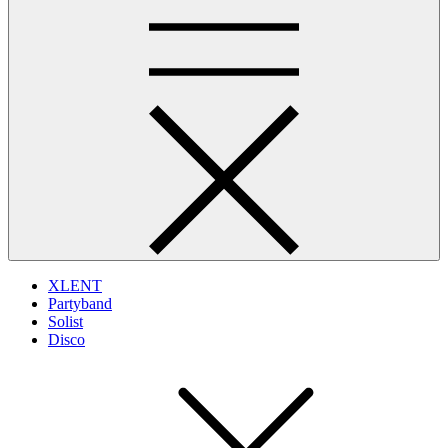
XLENT
Partyband
Solist
Disco