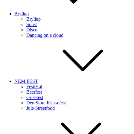
Bryllup
Bryllup
Solist
Disco
Dancing on a cloud
NEM-FEST
FestiHal
Beerfest
Grisefest
Den Store Klassefest
Jule-Streetfood