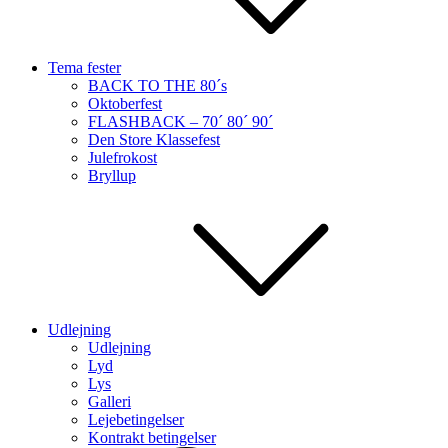
Tema fester
BACK TO THE 80´s
Oktoberfest
FLASHBACK – 70´ 80´ 90´
Den Store Klassefest
Julefrokost
Bryllup
Udlejning
Udlejning
Lyd
Lys
Galleri
Lejebetingelser
Kontrakt betingelser