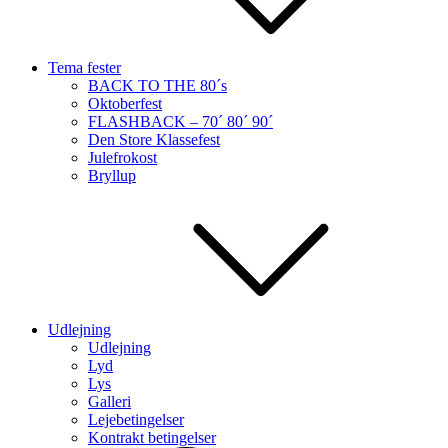
Tema fester
BACK TO THE 80´s
Oktoberfest
FLASHBACK – 70´ 80´ 90´
Den Store Klassefest
Julefrokost
Bryllup
Udlejning
Udlejning
Lyd
Lys
Galleri
Lejebetingelser
Kontrakt betingelser