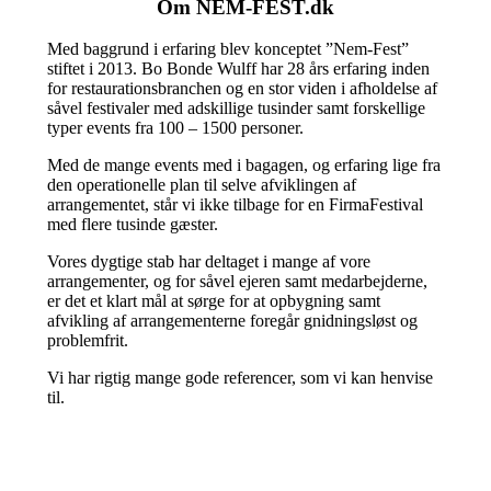
Om NEM-FEST.dk
Med baggrund i erfaring blev konceptet ”Nem-Fest”
stiftet i 2013. Bo Bonde Wulff har 28 års erfaring inden
for restaurationsbranchen og en stor viden i afholdelse af
såvel festivaler med adskillige tusinder samt forskellige
typer events fra 100 – 1500 personer.
Med de mange events med i bagagen, og erfaring lige fra
den operationelle plan til selve afviklingen af
arrangementet, står vi ikke tilbage for en FirmaFestival
med flere tusinde gæster.
Vores dygtige stab har deltaget i mange af vore
arrangementer, og for såvel ejeren samt medarbejderne,
er det et klart mål at sørge for at opbygning samt
afvikling af arrangementerne foregår gnidningsløst og
problemfrit.
Vi har rigtig mange gode referencer, som vi kan henvise
til.