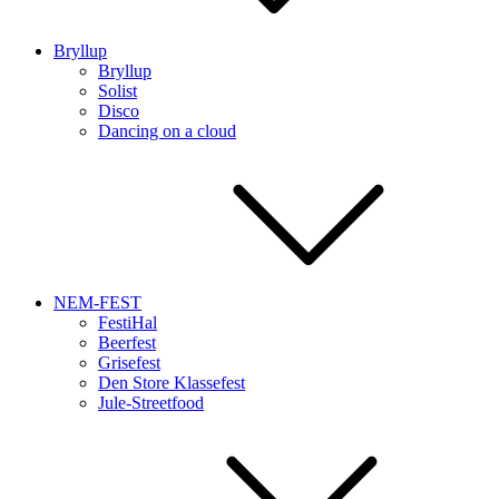
Bryllup
Bryllup
Solist
Disco
Dancing on a cloud
NEM-FEST
FestiHal
Beerfest
Grisefest
Den Store Klassefest
Jule-Streetfood