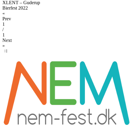
XLENT – Guderup
Bierfest 2022
«
Prev
1
/
1
Next
»