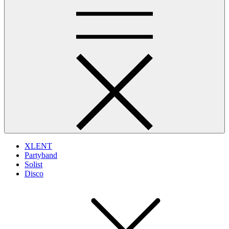
XLENT
Partyband
Solist
Disco