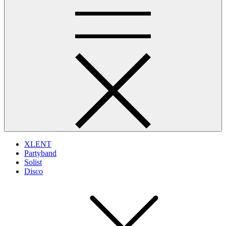
XLENT
Partyband
Solist
Disco