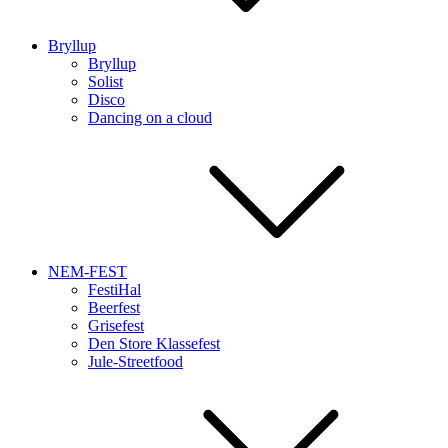
Bryllup
Bryllup
Solist
Disco
Dancing on a cloud
NEM-FEST
FestiHal
Beerfest
Grisefest
Den Store Klassefest
Jule-Streetfood