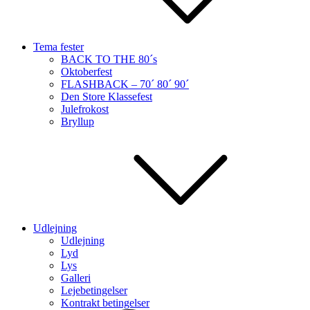
Tema fester
BACK TO THE 80´s
Oktoberfest
FLASHBACK – 70´ 80´ 90´
Den Store Klassefest
Julefrokost
Bryllup
Udlejning
Udlejning
Lyd
Lys
Galleri
Lejebetingelser
Kontrakt betingelser