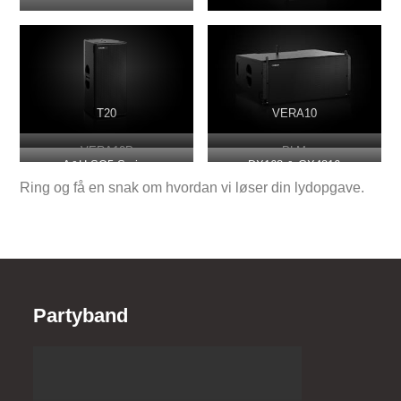
T20
VERA10
VERA10P
PLM
A&H SQ5 Series
DX168 & GX4816
Ring og få en snak om hvordan vi løser din lydopgave.
Partyband