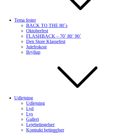
Tema fester
BACK TO THE 80´s
Oktoberfest
FLASHBACK – 70´ 80´ 90´
Den Store Klassefest
Julefrokost
Bryllup
Udlejning
Udlejning
Lyd
Lys
Galleri
Lejebetingelser
Kontrakt betingelser