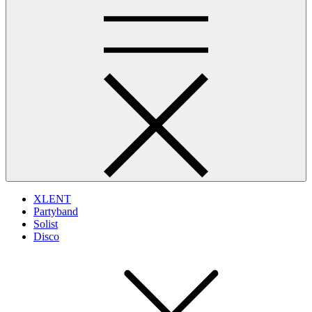
XLENT
Partyband
Solist
Disco