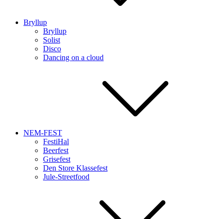
Bryllup
Bryllup
Solist
Disco
Dancing on a cloud
NEM-FEST
FestiHal
Beerfest
Grisefest
Den Store Klassefest
Jule-Streetfood