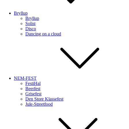
Bryllup
Bryllup
Solist
Disco
Dancing on a cloud
NEM-FEST
FestiHal
Beerfest
Grisefest
Den Store Klassefest
Jule-Streetfood