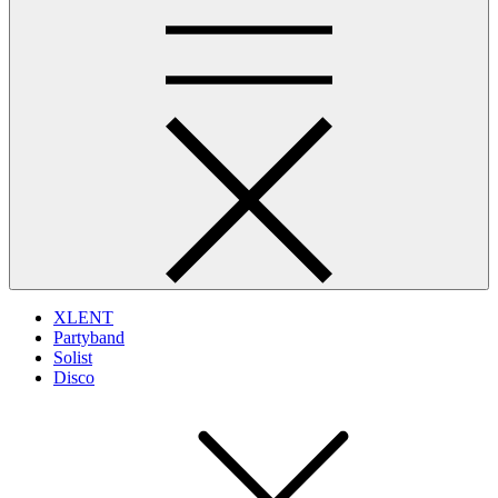
XLENT
Partyband
Solist
Disco