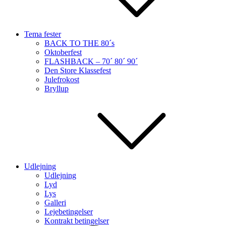
Tema fester
BACK TO THE 80´s
Oktoberfest
FLASHBACK – 70´ 80´ 90´
Den Store Klassefest
Julefrokost
Bryllup
Udlejning
Udlejning
Lyd
Lys
Galleri
Lejebetingelser
Kontrakt betingelser